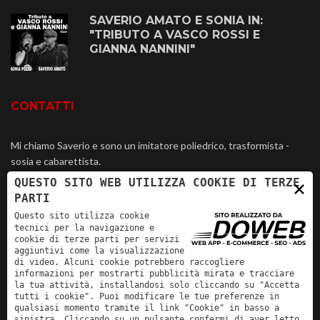
SAVERIO AMATO E SONIA IN:
"TRIBUTO A VASCO ROSSI E
GIANNA NANNINI"
CONTATTI
Mi chiamo Saverio e sono un imitatore poliedrico, trasformista -
sosia e cabarettista.
QUESTO SITO WEB UTILIZZA COOKIE DI TERZE
×
347 5134345
PARTI
Questo sito utilizza cookie
info@amatosaverio.it
tecnici per la navigazione e
cookie di terze parti per servizi
aggiuntivi come la visualizzazione
di video. Alcuni cookie potrebbero raccogliere
informazioni per mostrarti pubblicità mirata e tracciare
la tua attività, installandosi solo cliccando su "Accetta
tutti i cookie". Puoi modificare le tue preferenze in
qualsiasi momento tramite il link "Cookie" in basso a
sinistra. Cliccando su un pulsante confermi di aver letto