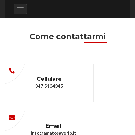
Toggle
navigation
Come contattarmi
Cellulare
347 5134345
Email
info@amatosaverio.it