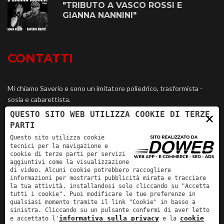
"TRIBUTO A VASCO ROSSI E
GIANNA NANNINI"
CONTATTI
Mi chiamo Saverio e sono un imitatore poliedrico, trasformista -
sosia e cabarettista.
QUESTO SITO WEB UTILIZZA COOKIE DI TERZE
×
347 5134345
PARTI
Questo sito utilizza cookie
info@amatosaverio.it
tecnici per la navigazione e
cookie di terze parti per servizi
aggiuntivi come la visualizzazione
di video. Alcuni cookie potrebbero raccogliere
informazioni per mostrarti pubblicità mirata e tracciare
la tua attività, installandosi solo cliccando su "Accetta
tutti i cookie". Puoi modificare le tue preferenze in
qualsiasi momento tramite il link "Cookie" in basso a
sinistra. Cliccando su un pulsante confermi di aver letto
informativa sulla privacy
cookie
e accettato l'
e la