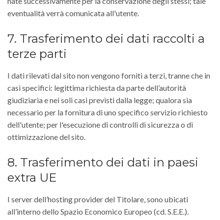
nate successivamente per la conservazione degli stessi; tale
eventualità verrà comunicata all'utente.
Trasferimento dei dati raccolti a
terze parti
I dati rilevati dal sito non vengono forniti a terzi, tranne che in
casi specifici: legittima richiesta da parte dell’autorità
giudiziaria e nei soli casi previsti dalla legge; qualora sia
necessario per la fornitura di uno specifico servizio richiesto
dell'utente; per l'esecuzione di controlli di sicurezza o di
ottimizzazione del sito.
Trasferimento dei dati in paesi
extra UE
I server dell’hosting provider del Titolare, sono ubicati
all’interno dello Spazio Economico Europeo (cd. S.E.E.).